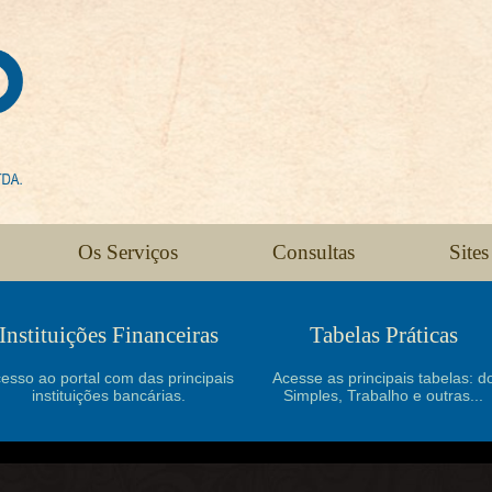
Os Serviços
Consultas
Sites
Instituições Financeiras
Tabelas Práticas
esso ao portal com das principais
Acesse as principais tabelas: d
instituições bancárias.
Simples, Trabalho e outras...