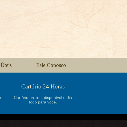
 Úteis
Fale Conosco
Cartório 24 Horas
o
Cartório on-line, disponível o dia
todo para você.